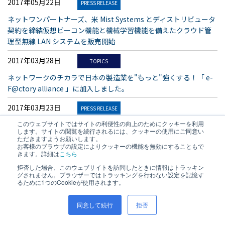
2017年05月22日
PRESS RELEASE
ネットワンパートナーズ、米 Mist Systems とディストリビュータ
契約を締結仮想ビーコン機能と機械学習機能を備えたクラウド管
理型無線 LAN システムを販売開始
2017年03月28日
TOPICS
ネットワークのチカラで日本の製造業を"もっと"強くする！「 e-
F@ctory alliance 」に加入しました。
2017年03月23日
PRESS RELEASE
このウェブサイトではサイトの利便性の向上のためにクッキーを利用
ネットワンパートナーズ、米 OPSWAT 社とディストリビュータ契
します。サイトの閲覧を続行されるには、クッキーの使用にご同意い
約を締結データ無害化・マルチスキャン・脆弱性検出を単一サー
ただきますようお願いします。
バ上で実現するセキュリティ脅威検出・防御プラットフォーム
お客様のブラウザの設定によりクッキーの機能を無効にすることもで
きます。詳細は
こちら
「Metadefender」を販売開始
拒否した場合、このウェブサイトを訪問したときに情報はトラッキン
グされません。ブラウザーではトラッキングを行わない設定を記憶す
2017年02月06日
PRESS RELEASE
るために1つのCookieが使用されます。
ネットワンパートナーズ、IoT を多様な環境へ拡張可能にする、小
型化に特化した産業用イーサネットスイッチ「Cisco IE 1000 シリ
同意して続行
拒否
ーズ」を販売開始設置空間の制約で利用されている小型の低機能