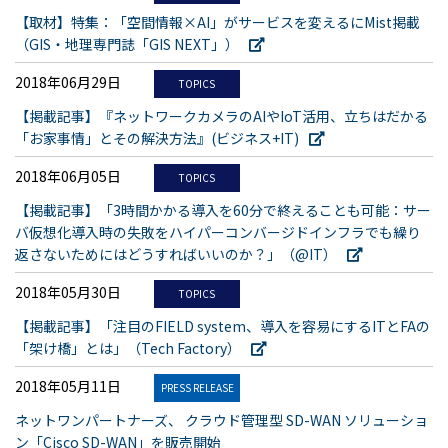
【取材】特集：「空間情報×AI」がサービスを変えるにMist掲載
（GIS・地理専門誌「GIS NEXT」）
2018年06月29日
TOPICS
【掲載記事】『ネットワークカメラのAIやIoT活用、立ちはだかる
「お家事情」とその解決方法』(ビジネス+IT)
2018年06月05日
TOPICS
【掲載記事】「3時間かかる導入を60分で終えることも可能：サー
バ仮想化導入時の失敗をハイパーコンバージドインフラでも繰り
返さないためにはどうすればいいのか？」（@IT）
2018年05月30日
TOPICS
【掲載記事】「注目のFIELD system、導入を容易にするITとFAの
「架け橋」とは」（Tech Factory）
2018年05月11日
PRESS RELEASE
ネットワンパートナーズ、 クラウド管理型 SD-WAN ソリューショ
ン「Cisco SD-WAN」を販売開始