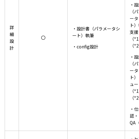
・設
（パ
ータ
ト）
詳
・設計書（パラメータシ
支援
細
ート）執筆
〇
（*
設
（*
・config設計
計
・設
（パ
ータ
ト）
ュー
（*
（*
・仕
認・
QA