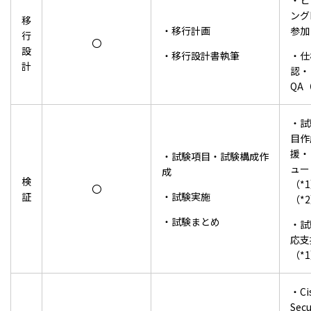
・ヒ
ング
移
・移行計画
参加
行
〇
設
・移行設計書執筆
・仕
計
認・
QA
・試
目作
援・
・試験項目・試験構成作
ュー
成
検
（*
〇
証
・試験実施
（*
・試験まとめ
・試
応支
（*
・Ci
Secu