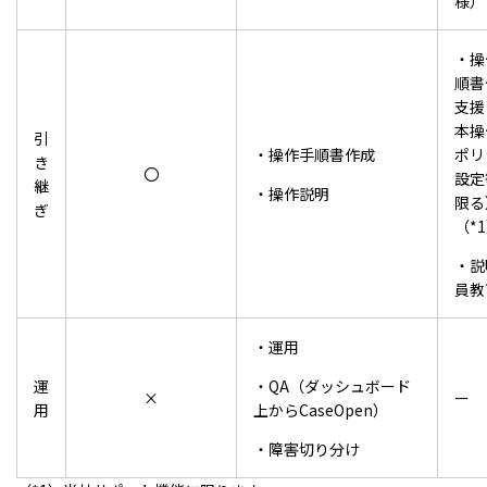
様）
・操
順書
支援
本操
引
・操作手順書作成
ポリ
き
〇
設定
継
・操作説明
限る
ぎ
（*
・説
員教
・運用
運
・QA（ダッシュボード
×
ー
用
上からCaseOpen）
・障害切り分け