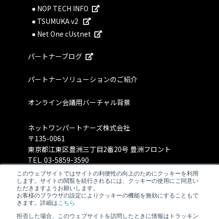
NOP TECH INFO
TSUMUKA v2
Net One cUstnet
パートナーブログ
パートナーソリューションのご紹介
オンライン会議用バーチャル背景
ネットワンパートナーズ株式会社
〒135-0061
東京都江東区豊洲三丁目2番20号 豊洲フロント
TEL.
03-5859-3590
このウェブサイトではサイトの利便性の向上のためにクッキーを利用
します。サイトの閲覧を続行されるには、クッキーの使用にご同意い
ただきますようお願いします。
お客様のブラウザの設定によりクッキーの機能を無効にすることもで
きます。詳細は
こちら
拒否した場合、このウェブサイトを訪問したときに情報はトラッキン