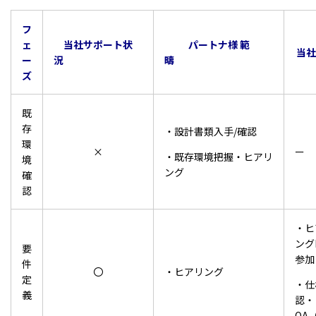
フ
ェ
当社サポート状
パートナ様 範
当
ー
況
疇
ズ
既
存
・設計書類入手/確認
環
×
ー
・既存環境把握・ヒアリ
境
ング
確
認
・ヒ
ング
要
参加
件
〇
・ヒアリング
定
・仕
義
認・
QA