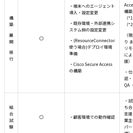
Acc
・端末へのエージェント
構築
導入・設定変更
構
（*
・既存環境・外部連携シ
築
（*
ステム側の設定変更
展
（現
〇
・(ResourceConnector
開
り 
使う場合)デプロイ環境
リモ
移
準備
によ
行
援）
・Cisco Secure Access
の構築
・仕
認・
QA
・試
結
ち合
合
支援
〇
・顧客環境での動作確認
試
業主
験
パー