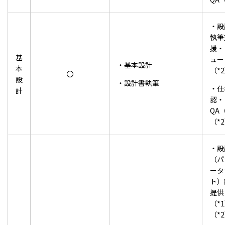
・設
執筆
援・
基
ュー
・基本設計
本
（*
〇
設
・設計書執筆
・仕
計
認・
QA
（*
・設
（パ
ータ
ト）
提供
（*
（*