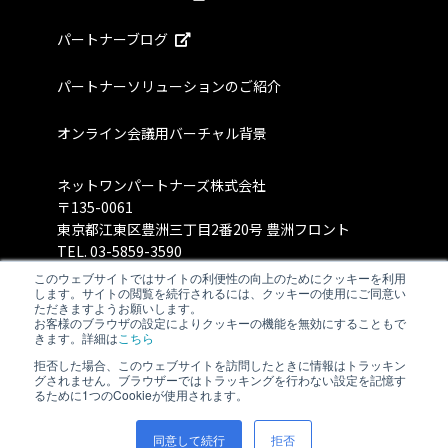
パートナーブログ
パートナーソリューションのご紹介
オンライン会議用バーチャル背景
ネットワンパートナーズ株式会社
〒135-0061
東京都江東区豊洲三丁目2番20号 豊洲フロント
TEL.
03-5859-3590
このウェブサイトではサイトの利便性の向上のためにクッキーを利用
します。サイトの閲覧を続行されるには、クッキーの使用にご同意い
ただきますようお願いします。
お客様のブラウザの設定によりクッキーの機能を無効にすることもで
きます。詳細は
こちら
拒否した場合、このウェブサイトを訪問したときに情報はトラッキン
グされません。ブラウザーではトラッキングを行わない設定を記憶す
るために1つのCookieが使用されます。
同意して続行
拒否