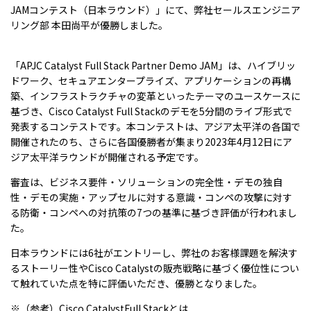
JAM
コンテスト（日本ラウンド）」にて、弊社セールスエンジニア
リング部 本田尚平が優勝しました。
「APJC Catalyst Full Stack Partner Demo JAM」
は、ハイブリッ
ドワーク、セキュアエンタープライズ、アプリケーションの再構
築、インフラストラクチャの変革といったテーマのユースケースに
基づき、
Cisco Catalyst Full Stack
のデモを
5
分間のライブ形式で
発表するコンテストです。本コンテストは、アジア太平洋の各国で
開催されたのち、さらに各国優勝者が集まり
2023
年
4
月
12
日にア
ジア太平洋ラウンドが開催される予定です。
審査は、ビジネス要件・ソリューションの完全性・デモの独自
性・デモの実施・アップセルに対する意識・コンペの攻撃に対す
る防衛・コンペへの対抗策の
7
つの基準に基づき評価が行われまし
た。
日本ラウンドには
6
社がエントリーし、弊社のお客様課題を解決す
るストーリー性や
Cisco Catalyst
の販売戦略に基づく優位性につい
て触れていた点を特に評価いただき、優勝となりました。
※（参考）
Cisco CatalystFull Stack
とは