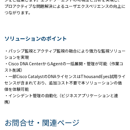
プロアクティブな問題解決によるユーザエクスペリエンスの向上に
つながります。
ソリューションのポイント
・パッシブ監視とアクティブ監視の融合により強力な監視ソリュー
ションを実現
・
Cisco DNA Center
から
Agent
の一括展開・管理が可能（作業コ
スト削減）
・一部
Cisco Catalyst
の
DNA
ライセンスは
ThousandEyes
試用ライ
センスが含まれており、追加コスト不要で本ソリューションの価
値を体験可能
・インシデント管理の自動化（ビジネスアプリケーションと連
携）
お問合せ・関連ページ