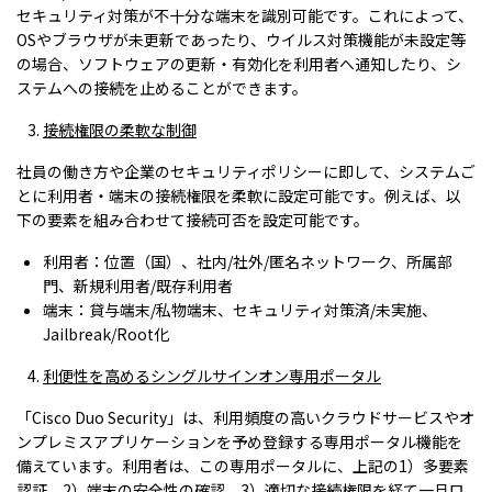
セキュリティ対策が不十分な端末を識別可能です。これによって、
OSやブラウザが未更新であったり、ウイルス対策機能が未設定等
の場合、ソフトウェアの更新・有効化を利用者へ通知したり、シ
ステムへの接続を止めることができます。
接続権限の柔軟な制御
社員の働き方や企業のセキュリティポリシーに即して、システムご
とに利用者・端末の接続権限を柔軟に設定可能です。例えば、以
下の要素を組み合わせて接続可否を設定可能です。
利用者：位置（国）、社内/社外/匿名ネットワーク、所属部
門、新規利用者/既存利用者
端末：貸与端末/私物端末、セキュリティ対策済/未実施、
Jailbreak/Root化
利便性を高めるシングルサインオン専用ポータル
「Cisco Duo Security」は、利用頻度の高いクラウドサービスやオ
ンプレミスアプリケーションを予め登録する専用ポータル機能を
備えています。利用者は、この専用ポータルに、上記の1）多要素
認証、2）端末の安全性の確認、3）適切な接続権限を経て一旦ロ