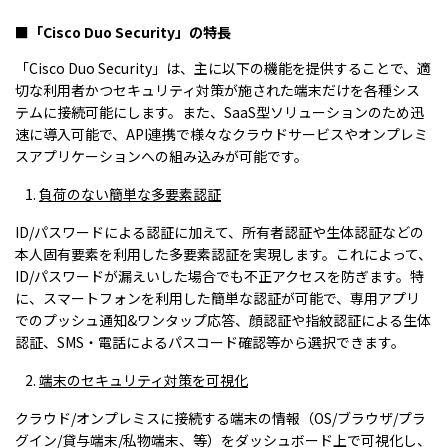
■「
Cisco Duo Security
」の特長
「Cisco Duo Security」は、主に以下の機能を提供することで、適
切な利用者かつセキュリティ対策が施された端末だけを各種シス
テムに接続可能にします。また、SaaS型ソリューションのため迅
速に導入可能で、API連携で様々なクラウドサービスやオンプレミ
スアプリケーションへの組み込みが可能です。
負荷のない簡単な多要素認証
ID/パスワードによる認証に加えて、所有者認証や生体認証などの
本人固有要素を利用した多要素認証を実現します。これによって、
ID/パスワードが漏えいした場合でも不正アクセスを防ぎます。特
に、スマートフォンを利用した簡単な認証が可能で、専用アプリ
でのプッシュ通知&ワンタップ応答、顔認証や指紋認証による生体
認証、SMS・電話によるパスコード確認等から選択できます。
端末のセキュリティ対策を可視化
クラウド/オンプレミスに接続する端末の情報（OS/ブラウザ/プラ
グイン/貸与端末/私物端末、等）をダッシュボード上で可視化し、