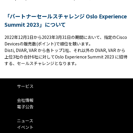
「パートナーセールスチャレンジ
Oslo Experience
Summit 2023
」について
2022年
12
月
1
日から
2023
年
3
月
31
日の期間において、指定の
Cisco
Devices
の販売数
(
ポイント
)
で順位を競います。
Disti, DVAR, VAR から各トップ
1
社、それ以外の
DVAR, VAR
から
上位
3
社の合計
6
社に対して
Oslo Experience Summit 2023
に招待
する、セールスチャレンジとなります。
サービス
会社情報
電子公告
ニュース
イベント