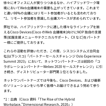
徐々にオフィスに人が戻りつつあるなか、ハイブリッドワーク環
境において
Web
会議端末の需要も上がってきています。これまで
と違い
98%
の会議にはリモート参加者がいるとも言われており
*1、リモート参加者を意識した会議スペースが求められています。
弊社では、ハイブリッドワークに適した様々なラインナップを揃
える
Cisco Devices(Cisco
の
Web
会議端末
)
向けに
NOP
独自の支援
策
(
拡販支援メニューやテクニカルサポート、
CX
など
)
をパートナ
ー様にご提供しております。
これらの活動を評価いただき、この度、シスコシステムズ合同会
社
(
以下シスコ
)
「パートナーセールスチャレンジ
Oslo Experience
Summit 2023
」において、ネットワンパートナーズは前回の「コ
ラボレーションパートナー
Webex 2020
セールスチャレンジ」に引
き続き、ディストリビューター部門第１位となりました。
ネットワンパートナーズでは今後も、
Cisco Devices
、および最新
のソリューションをいち早く皆様へお届けできるよう努めて参り
ます。
*1：出典（
Cisco
資料「
The Rise of the Hybrid
Workplace,
”
Dimensional Research, 2020
」）