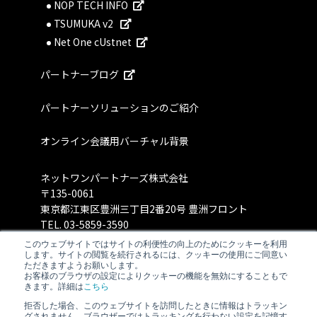
NOP TECH INFO
TSUMUKA v2
Net One cUstnet
パートナーブログ
パートナーソリューションのご紹介
オンライン会議用バーチャル背景
ネットワンパートナーズ株式会社
〒135-0061
東京都江東区豊洲三丁目2番20号 豊洲フロント
TEL.
03-5859-3590
このウェブサイトではサイトの利便性の向上のためにクッキーを利用
します。サイトの閲覧を続行されるには、クッキーの使用にご同意い
ただきますようお願いします。
お客様のブラウザの設定によりクッキーの機能を無効にすることもで
きます。詳細は
こちら
拒否した場合、このウェブサイトを訪問したときに情報はトラッキン
グされません。ブラウザーではトラッキングを行わない設定を記憶す