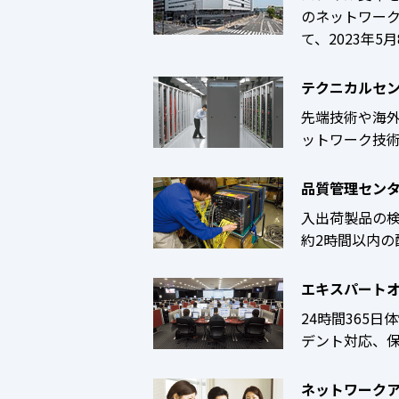
のネットワー
て、2023年5
テクニカルセ
先端技術や海
ットワーク技
品質管理セン
入出荷製品の
約2時間以内
エキスパートオ
24時間365
デント対応、
ネットワーク