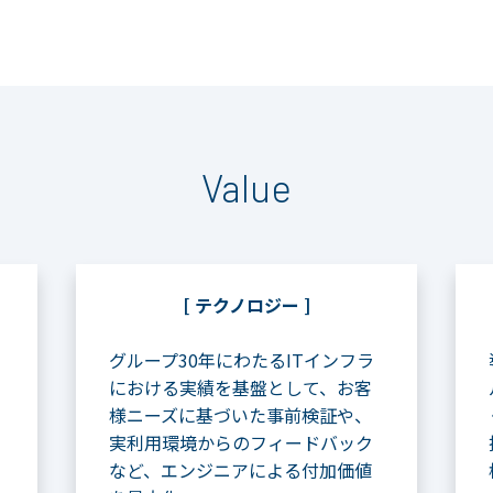
Value
[
テクノロジー
]
グループ
30
年
にわたる
IT
インフラ
における実績を基
盤として、お客
様ニーズに基づいた事前検証や、
実
利用環境からのフィードバック
など、エンジニアに
よる付加価値