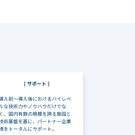
[ サポート ]
導入前～導入後におけるハイレベ
ルな技術力​やノウハウだけでな
く、国内有数の規模を誇​る施設と
技術基盤を基に、パートナー企業
様​をトータルにサポート。​