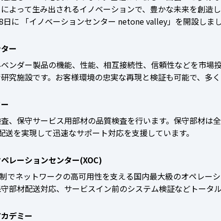
クによって生み出されるイノベーションで、豊かな未来を創造し
月8日に 「イノベーションセンター netone valley」を開設しま
ンター
外ベンダー製品の機能、性能、相互接続性、信頼性などを市場
術研究施設です。お客様環境の忠実な再現と検証も可能で、多く
ター
検査、保守サービス用部材の品質検査を行います。保守部材は全
の配送を実現して迅速なサポート対応を支援しています。
ペレーションセンター(XOC)
日体制でネットワークの高可用性を支える国内最大級のオペレー
保守部材配送対応、サービスイン前のシステム検証などトータ
アカデミー