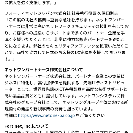
ス拡大を強く支援します。」
フォーティネットジャパン株式会社 社長執行役員 久保田則夫
「この度の両社の協業は重要な意味を持ちます。ネットワンパー
トナーズは非常に高いネットワークセキュリティの技術を有してお
り、お客様への提案からサポートまで多くのパートナー企業を手
厚く支援いただくことは、非常に強力な販売パートナーを得たこ
とになります。弊社のセキュリティファブリックを拡販いただくこ
とで、両社で協力して日本のお客様のDX実現を支援してまいりま
す。」
ネットワンパートナーズ株式会社について
ネットワンパートナーズ株式会社は、パートナー企業との協業ビ
ジネスに特化し、高付加価値を提供する「先端ITディストリビュ
ータ」として、世界最先端のICT基盤製品を高度な技術サポートと
高い製品品質とともに提供しています。ネットワンシステムズ株
式会社のグループ会社として、ネットワングループ全体における新
規商材の発掘や新規事業の開発も担っています。
詳細は
https://www.netone-pa.co.jp
をご覧ください。
Fortinet, Inc.
について
フォーティネットは、世界中の大手企業、サービスプロバイダ、そ