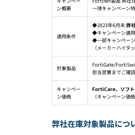
キャンペー
Fortinet製品 弊社
ン概要
一律キャンペーン
◆
2023
年6月末
弊
◆キャンペーン適
適用条件
◆一部キャンペー
（メーカーハイタ
FortiGate/Fort
対象製品
担当営業までご確
キャンペー
FortiCare、ソ
ン価格
（キャンペーン価
弊社在庫対象製品につ