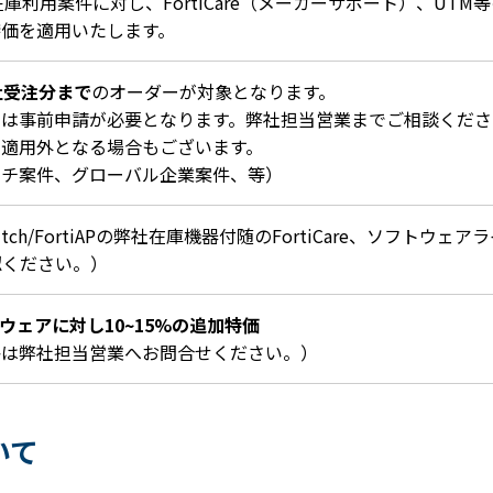
在庫利用案件に対し、
FortiCare
（メーカーサポート）、
UTM
等
特価を適用いたします。
社受注分まで
のオーダーが対象となります。
用は事前申請が必要となります。弊社担当営業までご相談くださ
ン適用外となる場合もございます。
ッチ案件、グローバル企業案件、等）
iSwitch/FortiAPの弊社在庫機器付随の
FortiCare
、ソフトウェアラ
認ください。）
フトウェアに対し10~15%の追加特価
格は弊社担当営業へお問合せください。）
いて