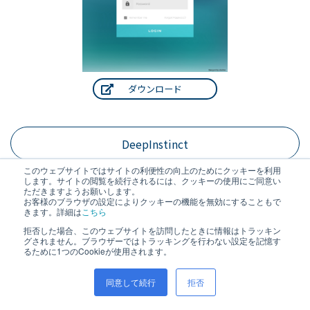
ダウンロード
DeepInstinct
このウェブサイトではサイトの利便性の向上のためにクッキーを利用
します。サイトの閲覧を続行されるには、クッキーの使用にご同意い
#ホワイトペーパー
ただきますようお願いします。
お客様のブラウザの設定によりクッキーの機能を無効にすることもで
ディープラーニングによる「予防ファースト」で
きます。詳細は
こちら
あらゆるプラットフォームのデータを保護
拒否した場合、このウェブサイトを訪問したときに情報はトラッキン
グされません。ブラウザーではトラッキングを行わない設定を記憶す
るために1つのCookieが使用されます。
同意して続行
拒否