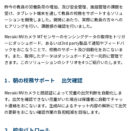
昨今の教員の労働負荷の増加、及び安全管理、施設管理の課題を
受け、タブレット端末を通して教員の校務をサポートするソリュ
ーションを開発しました。開発にあたり、実際に教員の方々への
ヒアリングを行い、課題感の確認を行いました。
Meraki MVカメラ MTセンサーのセンシングデータの取得をトリガ
ーにダッシュボード、あるいは3rd party製品で通知やフィードバ
ックをおこなうことで、校務のサポート及び自動化をおこないま
す。また、取得したデータはダッシュボード上で一元的に管理で
きます。このソリューションのシナリオを4つご紹介いたします。
1．朝の校務サポート 出欠確認
Meraki MVカメラと顔認証によって児童の出欠判断を自動化しま
す。出欠を確認できない児童がいた場合は保護者に自動でチャッ
ト連絡をおこないます。生成AIによるチャット内容の解析にて出欠
の更新をおこない確認作業の負担軽減を目指します。
2．校内パトロール