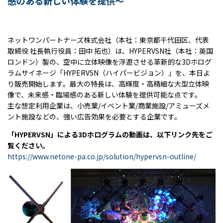
感のある新しい体験を提供～
ネットワンパートナーズ株式会社（本社：東京都千代田区、代表
取締役 社長執行役員：田中 拓也）は、HYPERVSN社（本社：英国
ロンドン）製の、空中に立体映像を浮遊させる革新的な3Dホログ
ラムサイネージ「HYPERVSN（ハイパービジョン）」を、本日よ
り販売開始します。最大の特長は、高輝度・高精細な大型立体映
像で、未来感・臨場感のある新しい体験を提供可能な点です。
主な想定利用企業は、小売業/イベント業/商業施設/アミューズメ
ント施設などの、強い広告効果を必要とする企業です。
「HYPERVSN」による3Dホログラムの動画は、以下リンク先をご
覧ください。
https://www.netone-pa.co.jp/solution/hypervsn-outline/