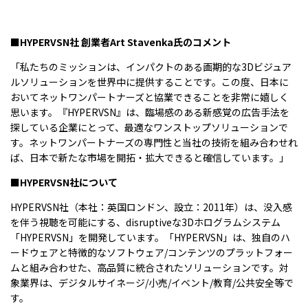
■HYPERVSN社
創業者
Art Stavenka
氏のコメント
「私たちのミッションは、インパクトのある画期的な3Dビジュア
ルソリューションを世界中に提供することです。この度、日本に
おいてネットワンパートナーズと協業できることを非常に嬉しく
思います。『HYPERVSN』は、臨場感のある新感覚の広告手法を
探している企業にとって、最適なワンストップソリューションで
す。ネットワンパートナーズの専門性と当社の技術を組み合わせれ
ば、日本で新たな市場を開拓・拡大できると確信しています。」
■HYPERVSN社について
HYPERVSN社（本社：英国ロンドン、設立：2011年）は、没入感
を伴う視聴を可能にする、disruptiveな3Dホログラムシステム
「HYPERVSN」を開発しています。「HYPERVSN」は、独自のハ
ードウェアと特徴的なソフトウェア/コンテンツのプラットフォー
ムと組み合わせた、高品質に統合されたソリューションです。対
象業界は、デジタルサイネージ/小売/イベント/教育/公共安全等で
す。