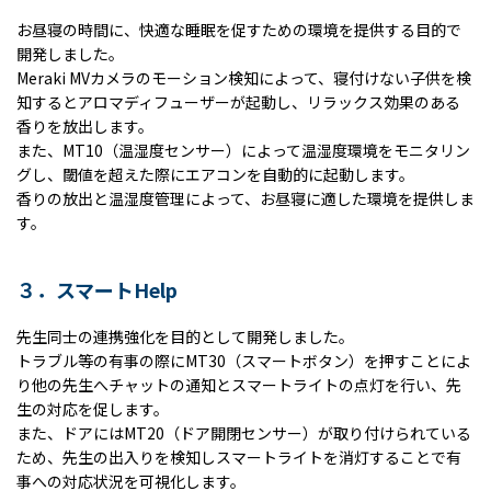
お昼寝の時間に、快適な睡眠を促すための環境を提供する目的で
開発しました。
Meraki MV
カメラのモーション検知によって、寝付けない子供を検
知するとアロマディフューザーが起動し、リラックス効果のある
香りを放出します。
また、
MT10
（温湿度センサー）によって温湿度環境をモニタリン
グし、閾値を超えた際にエアコンを自動的に起動します。
香りの放出と温湿度管理によって、お昼寝に適した環境を提供しま
す。
３．スマートHelp
先生同士の連携強化を目的として開発しました。
トラブル等の有事の際に
MT30
（スマートボタン）を押すことによ
り他の先生へチャットの通知とスマートライトの点灯を行い、先
生の対応を促します。
また、ドアには
MT20
（ドア開閉センサー）が取り付けられている
ため、先生の出入りを検知しスマートライトを消灯することで有
事への対応状況を可視化します。