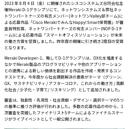
2023 年 8 月 4 日（金）に開催されたシスコシステムズ合同会社主
催Meraki D-1グランプリにて、ネットワンシステムズ＆弊社ネッ
トワンパートナーズの有志メンバー(ネットワン
Valley
部チーム)に
よる応募作品「Cisco MerakiでみんなHappy! Smart保育園」が審
査員特別賞、ネットワンパートナーズの有志メンバー(
NOP D-1
チ
ーム)による応募作品「スマートオフィスソリューション」が未来
の働き方賞を受賞しました。昨年度の開催に引き続き2度目の受賞
となります。
Meraki Developer-1、略してD-1グランプリは、DX化を推進する
なかでMeraki製品のプログラマビリティや他のアプリケーション
との連携による新しい価値を創出する作品を作成・発表するコン
テストです。今年度から社会課題解決の要素がテーマ（グリーン、
GX、サステナビリティ / アフターコロナ、これからの働き方 / 高齢
化社会 / 少子化・子育て/ リスキリング）として追加されました。
審査は、独創性・先見性・社会貢献・デザイン・選択テーマの5つ
の基準に基づき評価が行われました。多数の応募作品の中から、1
次審査を突破したファイナリスト5チームによるファイナルステー
ジがライブイベントとして一般公開されました。