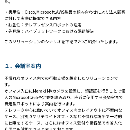
た。
・実用性：
Cisco,Microsoft,AWS
製品の組み合わせにより法人顧客
に対して実際に提案できる内容
・独創性：テレプレゼンスロボットの活用
・先見性：ハイブリットワークにおける課題解決
このソリューションのシナリオを下記で2つご紹介いたします。
１．会議室案内
不慣れなオフィス内での行動支援を想定したソリューションで
す。
オフィス入口に
Meraki MV
カメラを設置し、顔認証を行うことで個
人の
Microsoft365
予定表を読み取り、直近に使用する会議室まで
自走型ロボットにより案内を行います。
テレワーク中心に働いていてオフィス内のレイアウトに不案内な
ケース、別拠点やサテライトオフィスなど不慣れな場所で一時的
に仕事をするケース、さらにはオフィス受付や接客業での省人化
利用にも活用できると考えております。