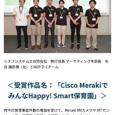
シスコシステムズ合同会社 執行役員 マーケティング本部長 水
谷 雄彦様（左）と
NOP D-1
チーム
＜
受賞作品名：「
Cisco Meraki
で
みんな
Happy! Smart
保育園」
＞
昨今の保育事故件数の増加を受けて、Meraki MVカメラや MTセン