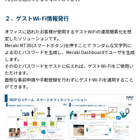
２．ゲストWi-Fi情報発行
オフィスに訪れたお客様が使用するゲスト
WiFi
の運用簡素化を想
定したソリューションです。
Meraki MT30(
スマートボタン
)
を押すことで ランダムな文字列に
よる
ID
とパスワードを生成し、
Meraki Dashboard
でユーザを生成
します。
その
ID
とパスワードをゲストに伝えれば、ゲスト
Wi-Fi
をご使用い
ただけます。
面倒な事前申請や手動登録を行わずにゲスト
Wi-Fi
を運用すること
ができます。