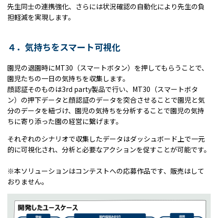
先生同士の連携強化、さらには状況確認の自動化により先生の負
担軽減を実現します。
４．気持ちをスマート可視化
園児の退園時に
MT30
（スマートボタン）を押してもらうことで、
園児たちの一日の気持ちを収集します。
顔認証そのものは
3rd party
製品で行い、
MT30
（スマートボタ
ン）の押下データと顔認証のデータを突合させることで園児と気
分のデータを紐づけ、園児の気持ちを分析することで園児の気持
ちに寄り添った園の経営に繋げます。
それぞれのシナリオで収集したデータはダッシュボード上で一元
的に可視化され、分析と必要なアクションを促すことが可能です。
※本ソリューションはコンテストへの応募作品です、販売はして
おりません。