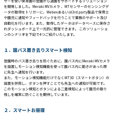
サーを使い保育園の登園から退園をサポートするソリューション
を開発しました。Meraki MVカメラ 、MTセンサーのセンシングデ
ータの取得をトリガーに、Webexあるいは3rd party製品で保育士
や園児に通知やフィードバックを行うことで業務のサポート及び
自動化を行います。また、取得したデータはデータベースに保存さ
れダッシュボード上で一元的に管理できます。 このソリューショ
ンのシナリオを下記で4つご紹介いたします。
１．園バス置き去りスマート検知
登園時のバス置き去りを防ぐために、園バス内に
Meraki MV
カメラ
を設置しモーション検知機能を使って園バス内に動きがあった際
に先生へ通知を行います。
また、モーション検知機能だけでなく
MT30
（スマートボタン）の
設置を併用し、ボタンを押すことでも先生への通知が可能です。
このモーション検知とボタンによる二重検知によって園児の取り
残しを確実に防ぐことを期待しています。
２．スマートお昼寝