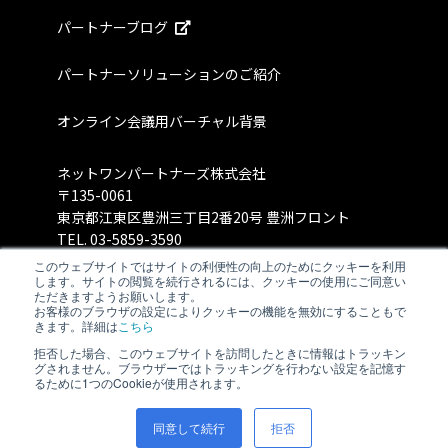
パートナーブログ
パートナーソリューションのご紹介
オンライン会議用バーチャル背景
ネットワンパートナーズ株式会社
〒135-0061
東京都江東区豊洲三丁目2番20号 豊洲フロント
TEL.
03-5859-3590
このウェブサイトではサイトの利便性の向上のためにクッキーを利用
します。サイトの閲覧を続行されるには、クッキーの使用にご同意い
ただきますようお願いします。
お客様のブラウザの設定によりクッキーの機能を無効にすることもで
きます。詳細は
こちら
拒否した場合、このウェブサイトを訪問したときに情報はトラッキン
グされません。ブラウザーではトラッキングを行わない設定を記憶す
るために1つのCookieが使用されます。
同意して続行
拒否
©Net One Partners Co., Ltd.