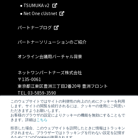
TSUMUKA v2
Net One cUstnet
パートナーブログ
パートナーソリューションのご紹介
オンライン会議用バーチャル背景
ネットワンパートナーズ株式会社
〒135-0061
東京都江東区豊洲三丁目2番20号 豊洲フロント
TEL.
03-5859-3590
このウェブサイトではサイトの利便性の向上のためにクッキーを利用
します。サイトの閲覧を続行されるには、クッキーの使用にご同意い
ただきますようお願いします。
お客様のブラウザの設定によりクッキーの機能を無効にすることもで
きます。詳細は
こちら
拒否した場合、このウェブサイトを訪問したときに情報はトラッキン
グされません。ブラウザーではトラッキングを行わない設定を記憶す
るために1つのCookieが使用されます。