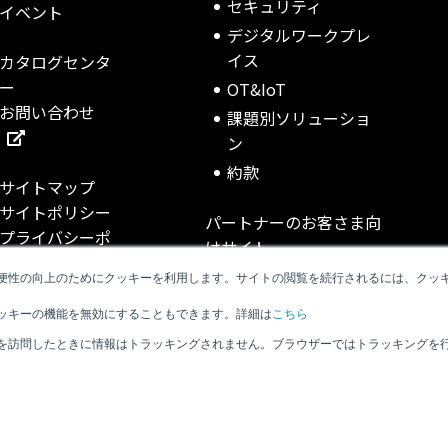
セキュリティ
イベント
デジタルワークプレ
イス
カタログセンタ
ー
OT&IoT
お問い合わせ
課題別ソリューショ
ン
約款
サイトマップ
サイトポリシー
パートナーのお客さま向
プライバシーポ
けサイト
リシー
便性の向上のためにクッキーを利用します。サイトの閲覧を続行されるには、クッ
NOP TECH INFO
TSUMUKA v2
ッキーの機能を無効にすることもできます。詳細は
こちら
Net One cUstnet
を訪問したときに情報はトラッキングされません。ブラウザーではトラッキングを
©Net One Partners Co., Ltd.