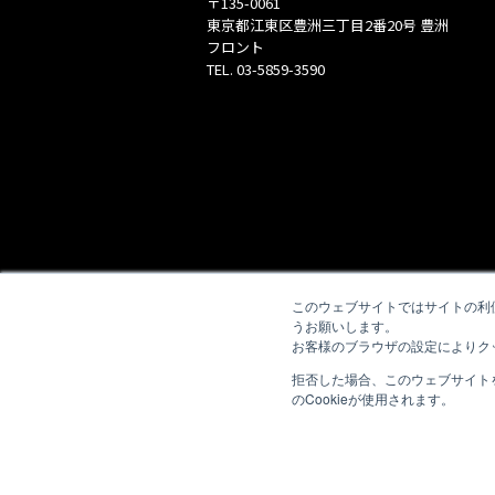
〒135-0061
東京都江東区豊洲三丁目2番20号 豊洲
フロント
TEL.
03-5859-3590
このウェブサイトではサイトの利
うお願いします。
お客様のブラウザの設定によりク
拒否した場合、このウェブサイト
のCookieが使用されます。