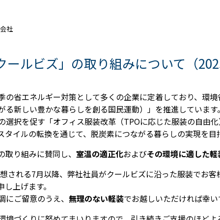
式会社
クールビズ」の取り組みについて（202
季の省エネルギー対策として多くの企業に定着しており、環境
がる新しい豊かな暮らしを創る国民運動）」を推進しています
の選択を促す「オフィス服装改革（TPOに応じた服装の自由
スタイルの転換を通じて、脱炭素につながる暮らしの実現を目
の取り組みに賛同し、
室温の適正化
および
その環境に適した軽
が予想される7月以降、弊社社員がクールビズに沿った服装でお
申し上げます。
調にご留意のうえ、
無理のない軽装
でお越しいただければ幸い
環境づくりに努めてまいりますので、引き続きご支援のほどよ