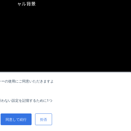
ャル背景
キーの使用にご同意いただきますよ
行わない設定を記憶するために1つ
同意して続行
拒否