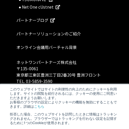
Net One cUstnet
パートナーブログ
パートナーソリューションのご紹介
オンライン会議用バーチャル背景
ネットワンパートナーズ株式会社
〒135-0061
東京都江東区豊洲三丁目2番20号 豊洲フロント
TEL.
03-5859-3590
このウェブサイトではサイトの利便性の向上のためにクッキーを利用
します。サイトの閲覧を続行されるには、クッキーの使用にご同意い
ただきますようお願いします。
お客様のブラウザの設定によりクッキーの機能を無効にすることもで
きます。詳細は
こちら
拒否した場合、このウェブサイトを訪問したときに情報はトラッキン
グされません。ブラウザーではトラッキングを行わない設定を記憶す
るために1つのCookieが使用されます。