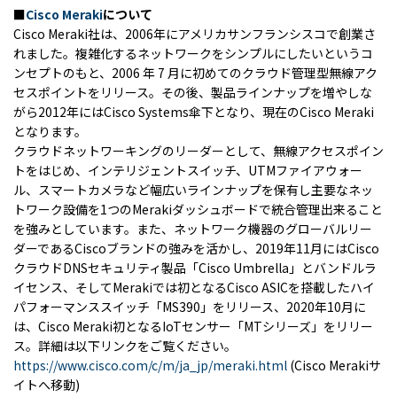
■
Cisco Meraki
について
Cisco Meraki社は、2006年にアメリカサンフランシスコで創業さ
れました。複雑化するネットワークをシンプルにしたいというコ
ンセプトのもと、2006 年 7 月に初めてのクラウド管理型無線アク
セスポイントをリリース。その後、製品ラインナップを増やしな
がら2012年にはCisco Systems傘下となり、現在のCisco Meraki
となります。
クラウドネットワーキングのリーダーとして、無線アクセスポイン
トをはじめ、インテリジェントスイッチ、UTMファイアウォー
ル、スマートカメラなど幅広いラインナップを保有し主要なネッ
トワーク設備を1つのMerakiダッシュボードで統合管理出来ること
を強みとしています。また、ネットワーク機器のグローバルリー
ダーであるCiscoブランドの強みを活かし、2019年11月にはCisco
クラウドDNSセキュリティ製品「Cisco Umbrella」とバンドルラ
イセンス、そしてMerakiでは初となるCisco ASICを搭載したハイ
パフォーマンススイッチ「MS390」をリリース、2020年10月に
は、Cisco Meraki初となるIoTセンサー「MTシリーズ」をリリー
ス。詳細は以下リンクをご覧ください。
https://www.cisco.com/c/m/ja_jp/meraki.html
(Cisco Merakiサ
イトへ移動)