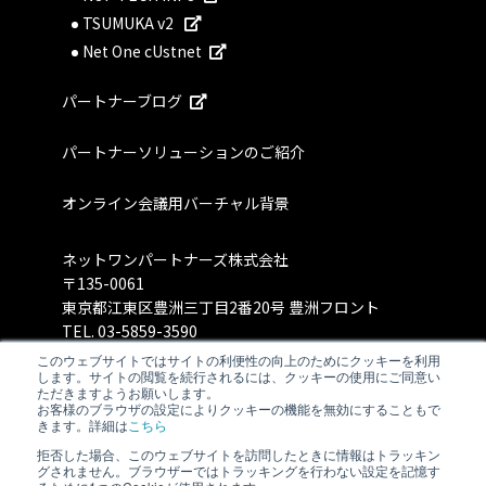
TSUMUKA v2
Net One cUstnet
パートナーブログ
パートナーソリューションのご紹介
オンライン会議用バーチャル背景
ネットワンパートナーズ株式会社
〒135-0061
東京都江東区豊洲三丁目2番20号 豊洲フロント
TEL.
03-5859-3590
このウェブサイトではサイトの利便性の向上のためにクッキーを利用
します。サイトの閲覧を続行されるには、クッキーの使用にご同意い
ただきますようお願いします。
お客様のブラウザの設定によりクッキーの機能を無効にすることもで
きます。詳細は
こちら
拒否した場合、このウェブサイトを訪問したときに情報はトラッキン
グされません。ブラウザーではトラッキングを行わない設定を記憶す