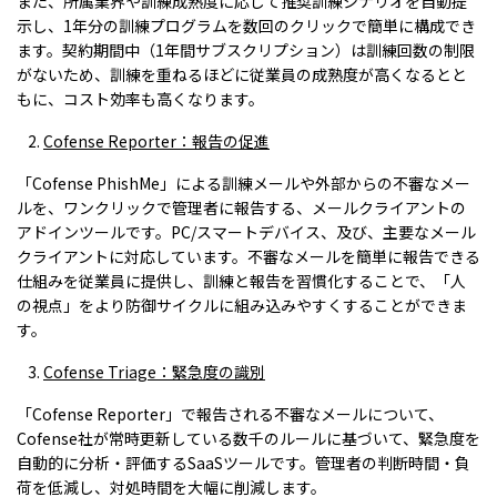
また、所属業界や訓練成熟度に応じて推奨訓練シナリオを自動提
示し、1年分の訓練プログラムを数回のクリックで簡単に構成でき
ます。契約期間中（1年間サブスクリプション）は訓練回数の制限
がないため、訓練を重ねるほどに従業員の成熟度が高くなるとと
もに、コスト効率も高くなります。
Cofense Reporter
：報告の促進
「Cofense PhishMe」による訓練メールや外部からの不審なメー
ルを、ワンクリックで管理者に報告する、メールクライアントの
アドインツールです。PC/スマートデバイス、及び、主要なメール
クライアントに対応しています。不審なメールを簡単に報告できる
仕組みを従業員に提供し、訓練と報告を習慣化することで、「人
の視点」をより防御サイクルに組み込みやすくすることができま
す。
Cofense Triage
：緊急度の識別
「Cofense Reporter」で報告される不審なメールについて、
Cofense社が常時更新している数千のルールに基づいて、緊急度を
自動的に分析・評価するSaaSツールです。管理者の判断時間・負
荷を低減し、対処時間を大幅に削減します。