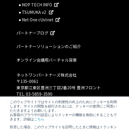
NOP TECH INFO
TSUMUKA v2
Net One cUstnet
パートナーブログ
パートナーソリューションのご紹介
オンライン会議用バーチャル背景
ネットワンパートナーズ株式会社
〒135-0061
東京都江東区豊洲三丁目2番20号 豊洲フロント
TEL.
03-5859-3590
このウェブサイトではサイトの利便性の向上のためにクッキーを利用
します。サイトの閲覧を続行されるには、クッキーの使用にご同意い
ただきますようお願いします。
お客様のブラウザの設定によりクッキーの機能を無効にすることもで
きます。詳細は
こちら
拒否した場合、このウェブサイトを訪問したときに情報はトラッキン