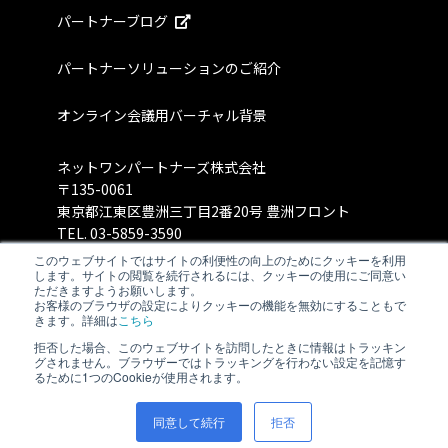
パートナーブログ
パートナーソリューションのご紹介
オンライン会議用バーチャル背景
ネットワンパートナーズ株式会社
〒135-0061
東京都江東区豊洲三丁目2番20号 豊洲フロント
TEL.
03-5859-3590
このウェブサイトではサイトの利便性の向上のためにクッキーを利用
します。サイトの閲覧を続行されるには、クッキーの使用にご同意い
ただきますようお願いします。
お客様のブラウザの設定によりクッキーの機能を無効にすることもで
きます。詳細は
こちら
拒否した場合、このウェブサイトを訪問したときに情報はトラッキン
グされません。ブラウザーではトラッキングを行わない設定を記憶す
るために1つのCookieが使用されます。
同意して続行
拒否
©Net One Partners Co., Ltd.