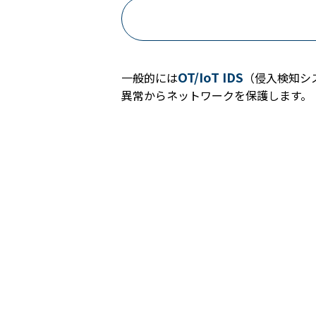
OT/IoT IDS
一般的には
（侵入検知シ
異常からネットワークを保護します。