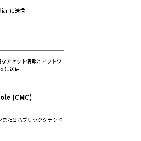
ian に送信
細なアセット情報とネットワ
ge に送信
ole (CMC)
エッジまたはパブリッククラウド