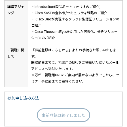
講演アジェ
・Introduction(製品ポートフォリオのご紹介)
ンダ
・Cisco SASEの全体像/セキュリティ戦略のご紹介
・ Cisco Duoが実現するクラウド型認証ソリューションの
ご紹介
・Cisco ThousandEyesを活用した可視化、分析ソリュー
ションのご紹介
ご視聴に関
「事前登録はこちらから」よりお手続きお願いいたしま
して
す。
開催前日までに、視聴用のURLをご登録いただいたメール
アドレスへ送付いたします。
※万が一視聴用URLのご案内が届かないようでしたら、セ
ミナー事務局までご連絡ください。
参加申し込み方法
事前登録は終了しました