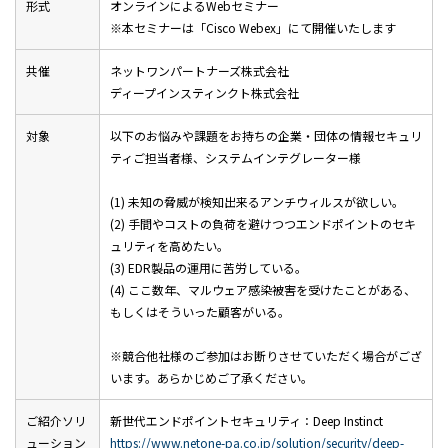
形式
オンラインによるWebセミナー
※本セミナーは「Cisco Webex」にて開催いたします
共催
ネットワンパートナーズ株式会社
ディープインスティンクト株式会社
対象
以下のお悩みや課題をお持ちの企業・団体の情報セキュリ
ティご担当者様、システムインテグレーター様
(1) 未知の脅威が検知出来るアンチウィルスが欲しい。
(2) 手間やコストの負荷を避けつつエンドポイントのセキ
ュリティを高めたい。
(3) EDR製品の運用に苦労している。
(4) ここ数年、マルウェア感染被害を受けたことがある、
もしくはそういった顧客がいる。
※競合他社様のご参加はお断りさせていただく場合がござ
います。あらかじめご了承ください。
ご紹介ソリ
新世代エンドポイントセキュリティ：Deep Instinct
ューション
https://www.netone-pa.co.jp/solution/security/deep-