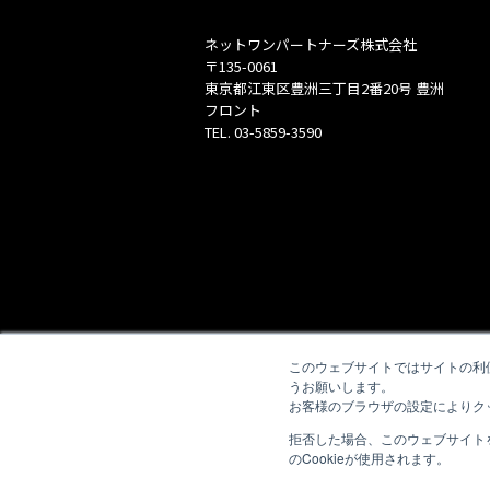
ネットワンパートナーズ株式会社
〒135-0061
東京都江東区豊洲三丁目2番20号 豊洲
フロント
TEL.
03-5859-3590
このウェブサイトではサイトの利
うお願いします。
お客様のブラウザの設定によりク
拒否した場合、このウェブサイト
のCookieが使用されます。