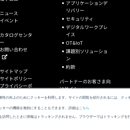
アプリケーションデ
リバリー
ニュース
セキュリティ
イベント
デジタルワークプレ
イス
カタログセンタ
ー
OT&IoT
お問い合わせ
課題別ソリューショ
ン
約款
サイトマップ
サイトポリシー
パートナーのお客さま向
プライバシーポ
けサイト
リシー
便性の向上のためにクッキーを利用します。サイトの閲覧を続行されるには、クッ
NOP TECH INFO
TSUMUKA v2
ッキーの機能を無効にすることもできます。詳細は
こちら
Net One cUstnet
を訪問したときに情報はトラッキングされません。ブラウザーではトラッキングを