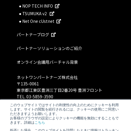
NOP TECH INFO
TSUMUKA v2
Net One cUstnet
パートナーブログ
パートナーソリューションのご紹介
オンライン会議用バーチャル背景
ネットワンパートナーズ株式会社
〒135-0061
東京都江東区豊洲三丁目2番20号 豊洲フロント
TEL.
03-5859-3590
このウェブサイトではサイトの利便性の向上のためにクッキーを利用
します。サイトの閲覧を続行されるには、クッキーの使用にご同意い
ただきますようお願いします。
お客様のブラウザの設定によりクッキーの機能を無効にすることもで
きます。詳細は
こちら
拒否した場合、このウェブサイトを訪問したときに情報はトラッキン