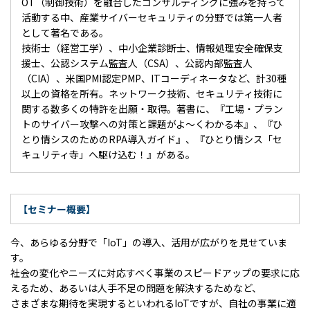
OT（制御技術）を融合したコンサルティングに強みを持って
活動する中、産業サイバーセキュリティの分野では第一人者
として著名である。
技術士（経営工学）、中小企業診断士、情報処理安全確保支
援士、公認システム監査人（CSA）、公認内部監査人
（CIA）、米国PMI認定PMP、ITコーディネータなど、計30種
以上の資格を所有。ネットワーク技術、セキュリティ技術に
関する数多くの特許を出願・取得。著書に、『工場・プラン
トのサイバー攻撃への対策と課題がよ～くわかる本』、『ひ
とり情シスのためのRPA導入ガイド』、『ひとり情シス「セ
キュリティ寺」へ駆け込む！』がある。
【セミナー概要】
今、あらゆる分野で「IoT」の導入、活用が広がりを見せていま
す。
社会の変化やニーズに対応すべく事業のスピードアップの要求に応
えるため、あるいは人手不足の問題を解決するためなど、
さまざまな期待を実現するといわれるIoTですが、自社の事業に適