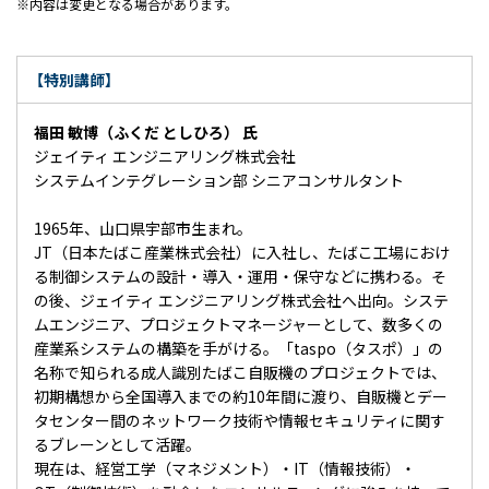
内容は変更となる場合があります。
【特別講師】
福田 敏博（ふくだ としひろ） 氏
ジェイティ エンジニアリング株式会社
システムインテグレーション部 シニアコンサルタント
1965年、山口県宇部市生まれ。
JT（日本たばこ産業株式会社）に入社し、たばこ工場におけ
る制御システムの設計・導入・運用・保守などに携わる。そ
の後、ジェイティ エンジニアリング株式会社へ出向。システ
ムエンジニア、プロジェクトマネージャーとして、数多くの
産業系システムの構築を手がける。「taspo（タスポ）」の
名称で知られる成人識別たばこ自販機のプロジェクトでは、
初期構想から全国導入までの約10年間に渡り、自販機とデー
タセンター間のネットワーク技術や情報セキュリティに関す
るブレーンとして活躍。
現在は、経営工学（マネジメント）・IT（情報技術）・