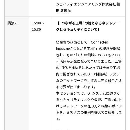
ジェイティ エンジニアリング株式会社 福
田 敏博氏
講演2
15:00～
【“つながる工場”の礎となるネットワー
15:30
クとセキュリティについて】
経産省の政策として「Connected
Industries“つながる工場”」の概念が提唱
され、ものづくりの領域においてもIoTの
利活用が活発になってまいりました。工場
のIoT化を進めるにあたっては今まで工場
内で閉ざされていたOT（制御系）システ
ムのネットワークを、ITの世界と融合させ
る必要が出てまいります。
本セッションでは、OTシステムに迫りく
るセキュリティリスクや脅威、工場内にお
けるネットワークの在り方と構築のポイン
トを、お客さまの事例を交えてご紹介しま
す。