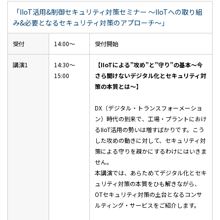
「IIoT活用&制御セキュリティ対策セミナー ～IIoTへの取り組
み&必要となるセキュリティ対策のアプローチ～」
受付
14:00～
受付開始
講演1
14:30～
【IIoTによる”攻め”と”守り”の基本～今
15:00
さら聞けないデジタル化とセキュリティ対
策の本質とは～】
DX（デジタル・トランスフォーメーショ
ン）時代の到来で、工場・プラントにおけ
るIIoT活用の勢いは増すばかりです。こう
した攻めの動きに対して、セキュリティ対
策による守りを疎かにするわけにはいきま
せん。
本講演では、あらためてデジタル化とセキ
ュリティ対策の本質をひも解きながら、
OTセキュリティ対策の土台となるコンサ
ルティング・サービスをご紹介します。