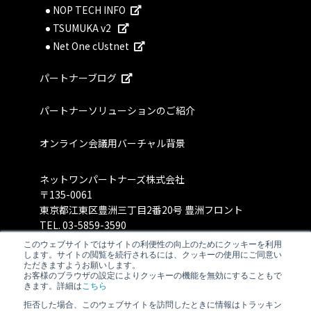
NOP TECH INFO
TSUMUKA v2
Net One cUstnet
パートナーブログ
パートナーソリューションのご紹介
オンライン会議用バーチャル背景
ネットワンパートナーズ株式会社
〒135-0061
東京都江東区豊洲三丁目2番20号 豊洲フロント
TEL.
03-5859-3590
このウェブサイトではサイトの利便性の向上のためにクッキーを利用
します。サイトの閲覧を続行されるには、クッキーの使用にご同意い
ただきますようお願いします。
お客様のブラウザの設定によりクッキーの機能を無効にすることもで
きます。詳細は
こちら
拒否した場合、このウェブサイトを訪問したときに情報はトラッキン