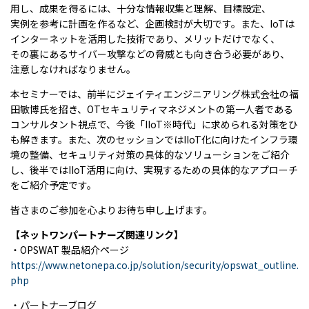
用し、成果を得るには、十分な情報収集と理解、目標設定、
実例を参考に計画を作るなど、企画検討が大切です。また、IoTは
インターネットを活用した技術であり、メリットだけでなく、
その裏にあるサイバー攻撃などの脅威とも向き合う必要があり、
注意しなければなりません。
本セミナーでは、前半にジェイティエンジニアリング株式会社の福
田敏博氏を招き、OTセキュリティマネジメントの第一人者である
コンサルタント視点で、今後「IIoT※時代」に求められる対策をひ
も解きます。また、次のセッションではIIoT化に向けたインフラ環
境の整備、セキュリティ対策の具体的なソリューションをご紹介
し、後半ではIIoT活用に向け、実現するための具体的なアプローチ
をご紹介予定です。
皆さまのご参加を心よりお待ち申し上げます。
【ネットワンパートナーズ関連リンク】
・OPSWAT 製品紹介ページ
https://www.netonepa.co.jp/solution/security/opswat_outline.
php
・パートナーブログ