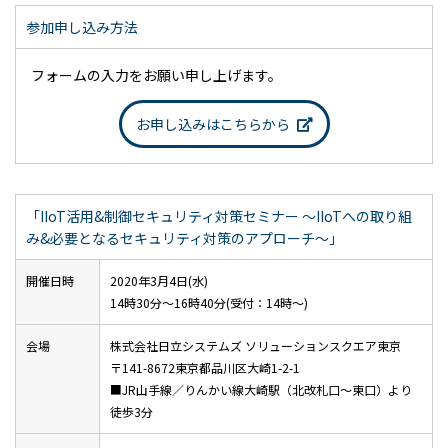
参加申し込み方法
フォームの入力をお願い申し上げます。
お申し込みはこちらから
「IIoT活用&制御セキュリティ対策セミナー ～IIoTへの取り組
み&必要となるセキュリティ対策のアプローチ～」
開催日時
2020年3月4日(水)
14時30分～16時40分(受付：14時～)
会場
株式会社日立システムズ ソリューションスクエア東京
〒141-8672東京都品川区大崎1-2-1
■JR山手線／りんかい線大崎駅（北改札口～東口）より
徒歩3分