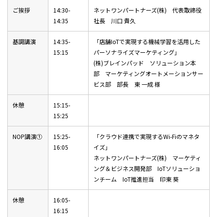
ご挨拶
14:30-
ネットワンパートナーズ(株) 代表取締役
14:35
社長 川口 貴久
基調講演
14:35-
「店舗IoTで実現する機械学習を活用した
15:15
パーソナライズマーケティング」
(株)ブレインパッド ソリューション本
部 マーケティングオートメーションサー
ビス部 部長 東 一成 様
休憩
15:15-
15:25
NOP講演①
15:25-
「クラウド連携で実現するWi-Fiのマネタ
16:05
イズ」
ネットワンパートナーズ(株) マーケティ
ング＆ビジネス開発部 IoTソリューショ
ンチーム IoT推進担当 印東 葵
休憩
16:05-
16:15