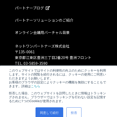
パートナーブログ
パートナーソリューションのご紹介
オンライン会議用バーチャル背景
ネットワンパートナーズ株式会社
〒135-0061
東京都江東区豊洲三丁目2番20号 豊洲フロント
TEL.
03-5859-3590
このウェブサイトではサイトの利便性の向上のためにクッキーを利用
します。サイトの閲覧を続行されるには、クッキーの使用にご同意い
ただきますようお願いします。
お客様のブラウザの設定によりクッキーの機能を無効にすることもで
きます。詳細は
こちら
拒否した場合、このウェブサイトを訪問したときに情報はトラッキン
グされません。ブラウザーではトラッキングを行わない設定を記憶す
るために1つのCookieが使用されます。
同意して続行
拒否
©Net One Partners Co., Ltd.