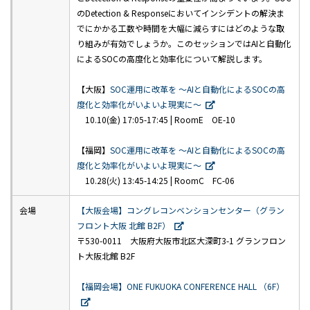
のDetection & Responseにおいてインシデントの解決ま
でにかかる工数や時間を大幅に減らすにはどのような取
り組みが有効でしょうか。このセッションではAIと自動化
によるSOCの高度化と効率化について解説します。
【大阪】
SOC運用に改革を ～AIと自動化によるSOCの高
度化と効率化がいよいよ現実に～
10.10(金) 17:05-17:45 | RoomE OE-10
【福岡】
SOC運用に改革を ～AIと自動化によるSOCの高
度化と効率化がいよいよ現実に～
10.28(火) 13:45-14:25 | RoomC FC-06
会場
【大阪会場】コングレコンベンションセンター（グラン
フロント大阪 北館 B2F）
〒530-0011 大阪府大阪市北区大深町3-1 グランフロン
ト大阪北館 B2F
【福岡会場】ONE FUKUOKA CONFERENCE HALL （6F）