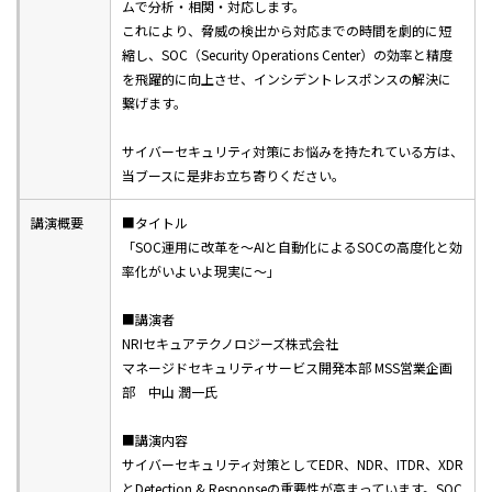
ムで分析・相関・対応します。
これにより、脅威の検出から対応までの時間を劇的に短
縮し、SOC（Security Operations Center）の効率と精度
を飛躍的に向上させ、インシデントレスポンスの解決に
繋げます。
サイバーセキュリティ対策にお悩みを持たれている方は、
当ブースに是非お立ち寄りください。
講演概要
■タイトル
「SOC運用に改革を～AIと自動化によるSOCの高度化と効
率化がいよいよ現実に～」
■講演者
NRIセキュアテクノロジーズ株式会社
マネージドセキュリティサービス開発本部 MSS営業企画
部 中山 潤一氏
■講演内容
サイバーセキュリティ対策としてEDR、NDR、ITDR、XDR
とDetection & Responseの重要性が高まっています。SOC