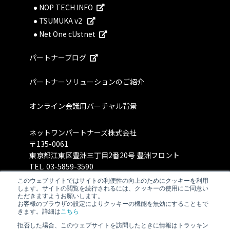
NOP TECH INFO
TSUMUKA v2
Net One cUstnet
パートナーブログ
パートナーソリューションのご紹介
オンライン会議用バーチャル背景
ネットワンパートナーズ株式会社
〒135-0061
東京都江東区豊洲三丁目2番20号 豊洲フロント
TEL.
03-5859-3590
このウェブサイトではサイトの利便性の向上のためにクッキーを利用
します。サイトの閲覧を続行されるには、クッキーの使用にご同意い
ただきますようお願いします。
お客様のブラウザの設定によりクッキーの機能を無効にすることもで
きます。詳細は
こちら
拒否した場合、このウェブサイトを訪問したときに情報はトラッキン