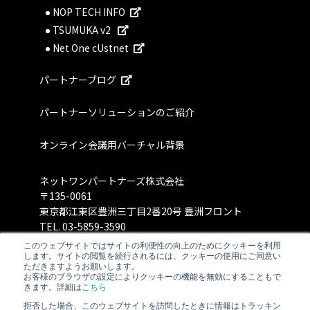
NOP TECH INFO
TSUMUKA v2
Net One cUstnet
パートナーブログ
パートナーソリューションのご紹介
オンライン会議用バーチャル背景
ネットワンパートナーズ株式会社
〒135-0061
東京都江東区豊洲三丁目2番20号 豊洲フロント
TEL.
03-5859-3590
このウェブサイトではサイトの利便性の向上のためにクッキーを利用
します。サイトの閲覧を続行されるには、クッキーの使用にご同意い
ただきますようお願いします。
お客様のブラウザの設定によりクッキーの機能を無効にすることもで
きます。詳細は
こちら
拒否した場合、このウェブサイトを訪問したときに情報はトラッキン