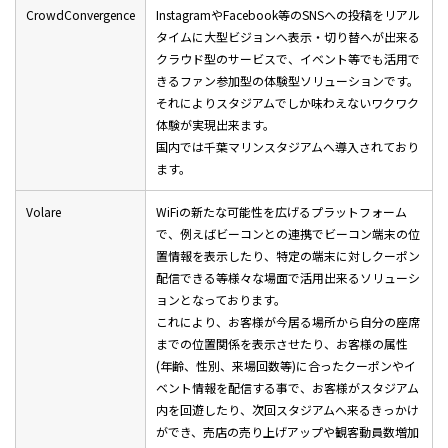
CrowdConvergence
InstagramやFacebook等のSNSへの投稿をリアル
タイムに大型ビジョンへ表示・切り替へが出来る
クラウド型のサービスで、イベント等でも活用で
きるファン参加型の体験型ソリューションです。
それによりスタジアムでしか味わえないワクワク
体験が実現出来ます。
国内では千葉マリンスタジアムへ導入されており
ます。
Volare
WiFiの新たな可能性を広げるプラットフォーム
で、例えばビーコンとの連携でビーコン端末の位
置情報を表示したり、特定の端末に対しクーポン
配信できる等様々な場面で活用出来るソリューシ
ョンとなっております。
これにより、お客様が今居る場所から自分の座席
までの位置関係を表示させたり、お客様の属性
(年齢、性別、来場回数等)に合ったクーポンやイ
ベント情報を配信する事で、お客様がスタジアム
内を回遊したり、次回スタジアムへ来るきっかけ
ができ、売店の売り上げアップや観客動員数増加