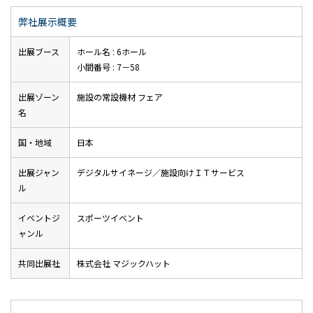
弊社展示概要
出展ブース
ホール名 : 6ホール
小間番号 : 7－58
出展ゾーン
施設の常設機材 フェア
名
国・地域
日本
出展ジャン
デジタルサイネージ／施設向けＩＴサービス
ル
イベントジ
スポーツイベント
ャンル
共同出展社
株式会社 マジックハット