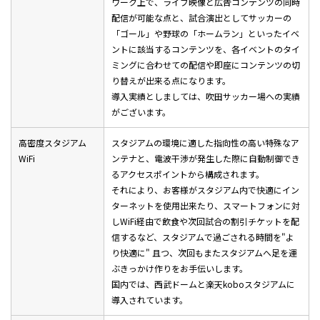
ワーク上で、ライブ映像と広告コンテンツの同時
配信が可能な点と、試合演出としてサッカーの
「ゴール」や野球の「ホームラン」といったイベ
ントに該当するコンテンツを、各イベントのタイ
ミングに合わせての配信や即座にコンテンツの切
り替えが出来る点になります。
導入実績としましては、吹田サッカー場への実績
がございます。
高密度スタジアム
スタジアムの環境に適した指向性の高い特殊なア
WiFi
ンテナと、電波干渉が発生した際に自動制御でき
るアクセスポイントから構成されます。
それにより、お客様がスタジアム内で快適にイン
ターネットを使用出来たり、スマートフォンに対
しWiFi経由で飲食や次回試合の割引チケットを配
信するなど、スタジアムで過ごされる時間を"よ
り快適に" 且つ、次回もまたスタジアムへ足を運
ぶきっかけ作りをお手伝いします。
国内では、西武ドームと楽天koboスタジアムに
導入されています。