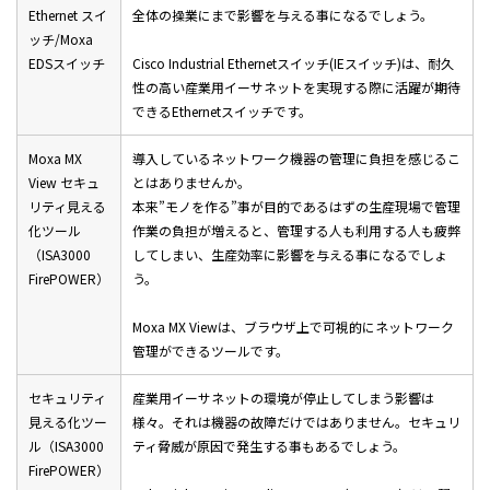
Ethernet スイ
全体の操業にまで影響を与える事になるでしょう。
ッチ/Moxa
EDSスイッチ
Cisco Industrial Ethernetスイッチ(IEスイッチ)は、耐久
性の高い産業用イーサネットを実現する際に活躍が期待
できるEthernetスイッチです。
Moxa MX
導入しているネットワーク機器の管理に負担を感じるこ
View セキュ
とはありませんか。
リティ見える
本来”モノを作る”事が目的であるはずの生産現場で管理
化ツール
作業の負担が増えると、管理する人も利用する人も疲弊
（ISA3000
してしまい、生産効率に影響を与える事になるでしょ
FirePOWER）
う。
Moxa MX Viewは、ブラウザ上で可視的にネットワーク
管理ができるツールです。
セキュリティ
産業用イーサネットの環境が停止してしまう影響は
見える化ツー
様々。それは機器の故障だけではありません。セキュリ
ル（ISA3000
ティ脅威が原因で発生する事もあるでしょう。
FirePOWER）