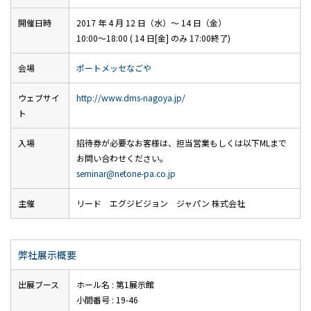
開催日時
2017 年 4 月 12 日（水）～ 14 日（金）
10:00～18:00 ( 14 日[金] のみ 17:00終了)
会場
ポートメッセなごや
ウェブサイ
http://www.dms-nagoya.jp/
ト
入場
招待券が必要なお客様は、担当営業もしくは以下MLまで
お問い合わせください。
seminar@netone-pa.co.jp
主催
リード エグジビジョン ジャパン 株式会社
弊社展示概要
出展ブース
ホール名 : 第1展示館
小間番号 : 19-46