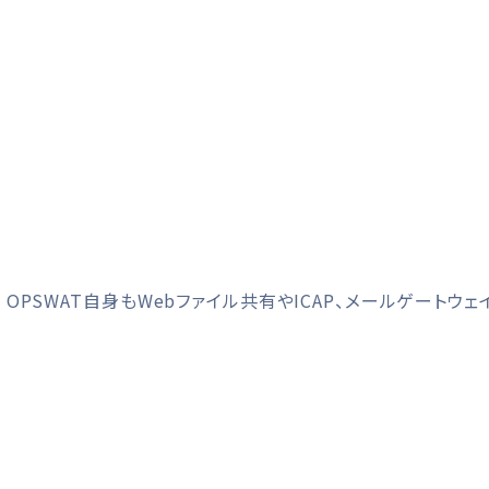
OPSWAT自身もWebファイル共有やICAP、メールゲー