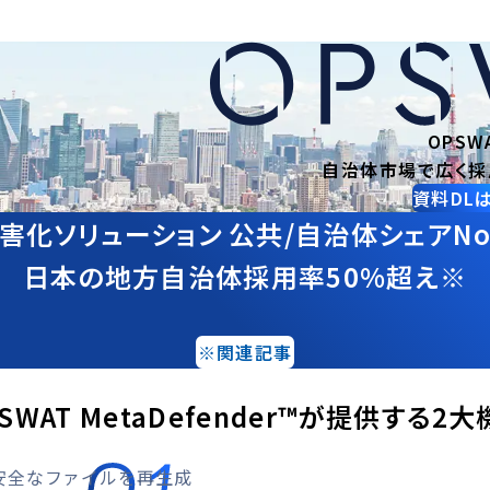
OPSW
自治体市場で広く採
資料DL
害化ソリューション
公共/自治体シェアNo
日本の地方自治体採用率
50%超え※
※関連記事
SWAT MetaDefender™が提供する2
安全なファイルを再生成